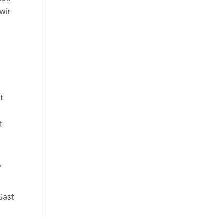
wir
it
t
,
 Gast
i