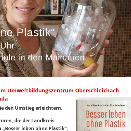
dem Umweltbildungszentrum Oberschleichach
Aula
ie den Umstieg erleichtern.
toren, die der Landkreis
h „Besser leben ohne Plastik“,