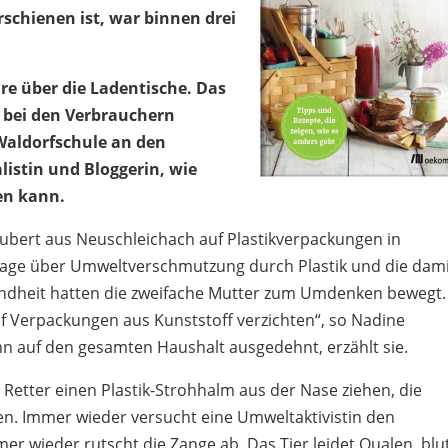
schienen ist, war binnen drei
re über die Ladentische. Das
t bei den Verbrauchern
Waldorfschule an den
listin und Bloggerin, wie
en kann.
Schubert aus Neuschleichach auf Plastikverpackungen in
tage über Umweltverschmutzung durch Plastik und die dam
ndheit hatten die zweifache Mutter zum Umdenken bewegt.
auf Verpackungen aus Kunststoff verzichten“, so Nadine
nn auf den gesamten Haushalt ausgedehnt, erzählt sie.
r Retter einen Plastik-Strohhalm aus der Nase ziehen, die
en. Immer wieder versucht eine Umweltaktivistin den
r wieder rutscht die Zange ab. Das Tier leidet Qualen, blut