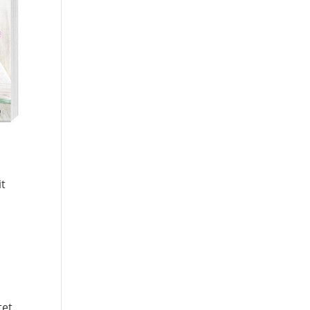
it
et.