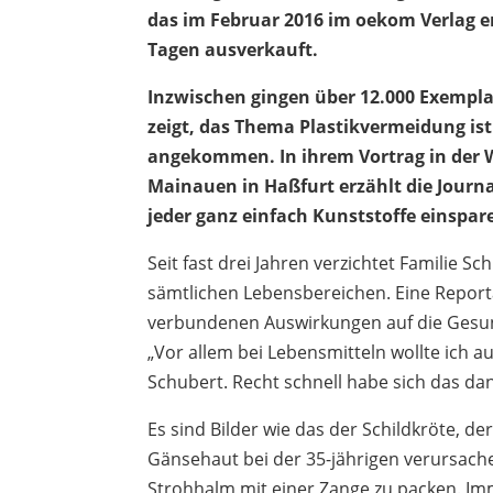
das im Februar 2016 im oekom Verlag er
Tagen ausverkauft.
Inzwischen gingen über 12.000 Exempla
zeigt, das Thema Plastikvermeidung is
angekommen. In ihrem Vortrag in der 
Mainauen in Haßfurt erzählt die Journa
jeder ganz einfach Kunststoffe einspar
Seit fast drei Jahren verzichtet Familie 
sämtlichen Lebensbereichen. Eine Repor
verbundenen Auswirkungen auf die Gesu
„Vor allem bei Lebensmitteln wollte ich 
Schubert. Recht schnell habe sich das da
Es sind Bilder wie das der Schildkröte, de
Gänsehaut bei der 35-jährigen verursach
Strohhalm mit einer Zange zu packen. Imme