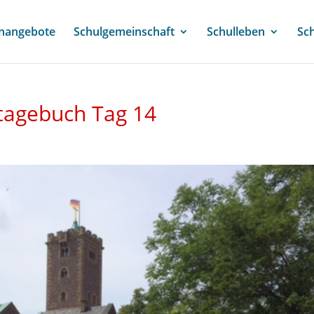
enangebote
Schulgemeinschaft
Schulleben
Sc
etagebuch Tag 14