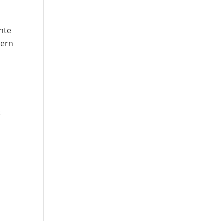
nte
pern
t