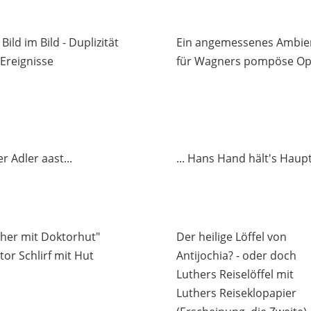
Bild im Bild - Duplizität
Ein angemessenes Ambie
 Ereignisse
für Wagners pompöse O
der Adler aast...
... Hans Hand hält's Haup
ther mit Doktorhut"
Der heilige Löffel von
or Schlirf mit Hut
Antijochia? - oder doch
Luthers Reiselöffel mit
Luthers Reiseklopapier