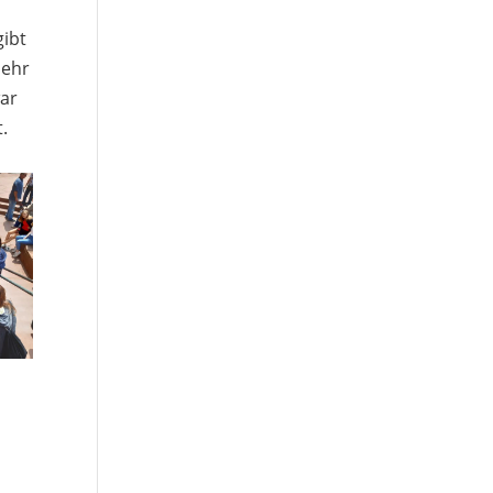
gibt
sehr
war
.