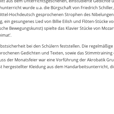
nitt aus dem Unterrichtsgeschehen, einstudierte Gedichte 
nterricht wurde u.a. die Bürgschaft von Friedrich Schille
Mittel-Hochdeutsch gesprochenen Strophen des Nibelungenli
ng, ein gesungenes Lied von Billie Eilish und Flöten-Stücke 
he Bewegungskunst) spielte das Klavier Stücke von Mozart
imat’.
lbstsicherheit bei den Schülern feststellen. Die regelmäßig
rochenen Gedichten und Texten, sowie das Stimmtraining 
ss der Monatsfeier war eine Vorführung der Akrobatik Grup
st hergestellter Kleidung aus dem Handarbeitsunterricht, d