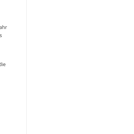
ahr
s
die
.