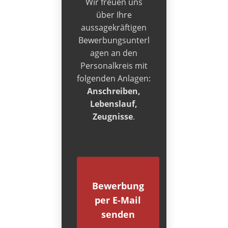
Wir freuen uns
über Ihre
aussagekräftigen
Bewerbungsunterl
agen an den
Personalkreis mit
folgenden Anlagen:
Anschreiben,
Lebenslauf,
Zeugnisse
.
Bewerbung
per E-Mail
senden