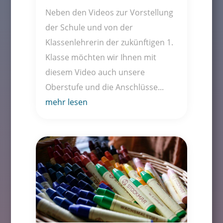
Neben den Videos zur Vorstellung
der Schule und von der
Klassenlehrerin der zukünftigen 1.
Klasse möchten wir Ihnen mit
diesem Video auch unsere
Oberstufe und die Anschlüsse...
mehr lesen