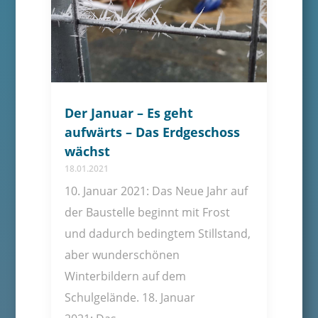
Der Januar – Es geht
aufwärts – Das Erdgeschoss
wächst
18.01.2021
10. Januar 2021: Das Neue Jahr auf
der Baustelle beginnt mit Frost
und dadurch bedingtem Stillstand,
aber wunderschönen
Winterbildern auf dem
Schulgelände. 18. Januar